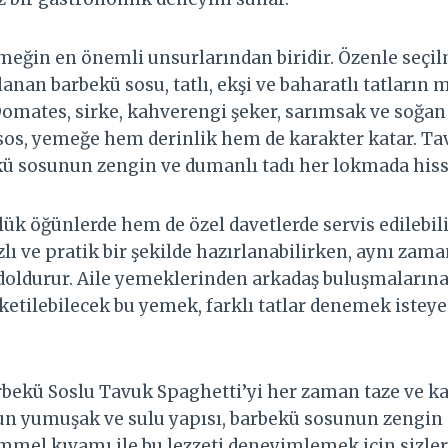
meğin en önemli unsurlarından biridir. Özenle seçil
anan barbekü sosu, tatlı, ekşi ve baharatlı tatları
Domates, sirke, kahverengi şeker, sarımsak ve soğa
 sos, yemeğe hem derinlik hem de karakter katar. Tav
ekü sosunun zengin ve dumanlı tadı her lokmada hisse
k öğünlerde hem de özel davetlerde servis edilebili
lı ve pratik bir şekilde hazırlanabilirken, aynı zama
doldurur. Aile yemeklerinden arkadaş buluşmalarına
üketilebilecek bu yemek, farklı tatlar denemek isteyen
bekü Soslu Tavuk Spaghetti’yi her zaman taze ve ka
un yumuşak ve sulu yapısı, barbekü sosunun zengin
el kıvamı ile bu lezzeti deneyimlemek için sizleri