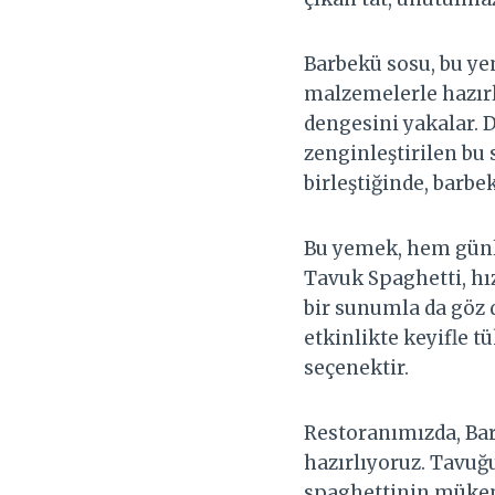
Barbekü sosu, bu ye
malzemelerle hazırl
dengesini yakalar. 
zenginleştirilen bu
birleştiğinde, barb
Bu yemek, hem günlü
Tavuk Spaghetti, hız
bir sunumla da göz 
etkinlikte keyifle t
seçenektir.
Restoranımızda, Bar
hazırlıyoruz. Tavuğ
spaghettinin mükemm