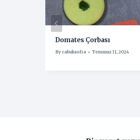
Domates Çorbası
1, 2024
By
cabuksofra
Temmuz 11, 2024