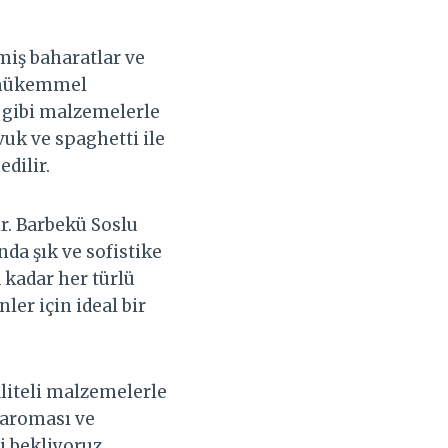
miş baharatlar ve
n mükemmel
n gibi malzemelerle
uk ve spaghetti ile
dilir.
r. Barbekü Soslu
nda şık ve sofistike
 kadar her türlü
ler için ideal bir
liteli malzemelerle
 aroması ve
 bekliyoruz.