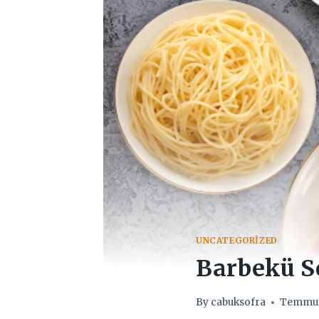
UNCATEGORIZED
Barbekü S
By
cabuksofra
Temmuz