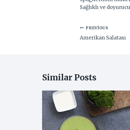
Sağlıklı ve doyuruc
Yazı
PREVIOUS
Amerikan Salatası
gezinmesi
Similar Posts