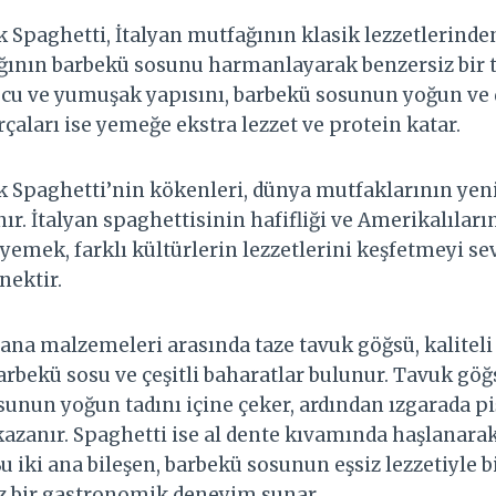
 Spaghetti, İtalyan mutfağının klasik lezzetlerinden
ının barbekü sosunu harmanlayarak benzersiz bir t
u ve yumuşak yapısını, barbekü sosunun yoğun ve
arçaları ise yemeğe ekstra lezzet ve protein katar.
 Spaghetti’nin kökenleri, dünya mutfaklarının yenil
ır. İtalyan spaghettisinin hafifliği ve Amerikalılar
 yemek, farklı kültürlerin lezzetlerini keşfetmeyi se
ektir.
ana malzemeleri arasında taze tavuk göğsü, kaliteli 
arbekü sosu ve çeşitli baharatlar bulunur. Tavuk gö
unun yoğun tadını içine çeker, ardından ızgarada piş
azanır. Spaghetti ise al dente kıvamında haşlanarak 
u iki ana bileşen, barbekü sosunun eşsiz lezzetiyle b
z bir gastronomik deneyim sunar.