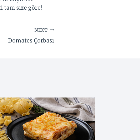
i tam size göre!
NEXT
Domates Çorbası