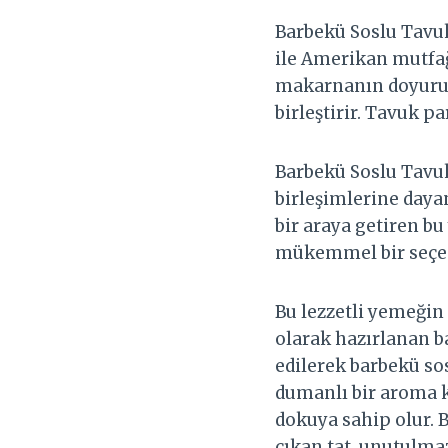
Barbekü Soslu Tavuk
ile Amerikan mutfağ
makarnanın doyuruc
birleştirir. Tavuk p
Barbekü Soslu Tavuk
birleşimlerine dayan
bir araya getiren bu
mükemmel bir seçen
Bu lezzetli yemeğin 
olarak hazırlanan b
edilerek barbekü sos
dumanlı bir aroma k
dokuya sahip olur. B
çıkan tat, unutulma