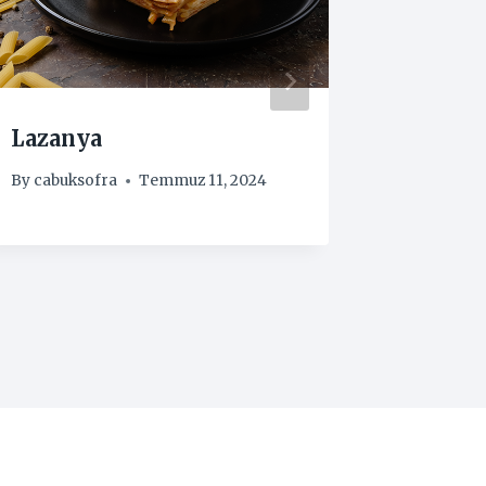
Lazanya
Mene
By
cabuksofra
Temmuz 11, 2024
By
cabuks