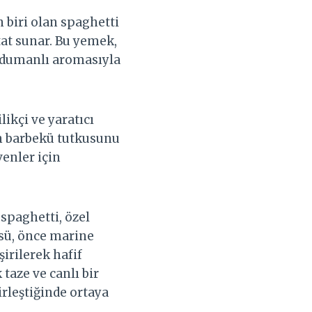
 biri olan spaghetti
at sunar. Bu yemek,
 dumanlı aromasıyla
ikçi ve yaratıcı
ın barbekü tutkusunu
venler için
spaghetti, özel
ğsü, önce marine
irilerek hafif
taze ve canlı bir
irleştiğinde ortaya