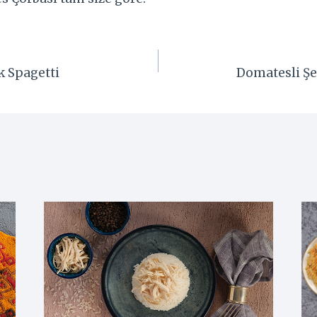
k Spagetti
Domatesli Şeh