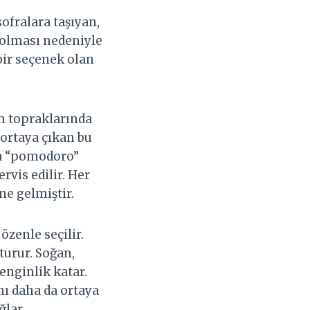
ofralara taşıyan,
 olması nedeniyle
 bir seçenek olan
m topraklarında
 ortaya çıkan bu
nda “pomodoro”
rvis edilir. Her
ne gelmiştir.
zenle seçilir.
şturur. Soğan,
enginlik katar.
nı daha da ortaya
ğlar.