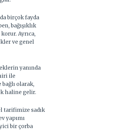
 da birçok fayda
pen, bağışıklık
 korur. Ayrıca,
ekler ve genel
meklerin yanında
ri ile
 bağlı olarak,
 haline gelir.
 tarifimize sadık
 ev yapımı
yici bir çorba