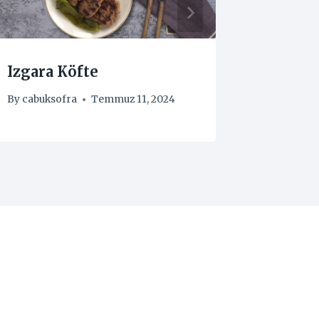
Izgara Köfte
Lazany
By
cabuksofra
Temmuz 11, 2024
By
cabuks