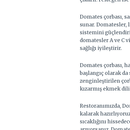
Domates çorbası, sad
sunar. Domatesler, l
sistemini güçlendiri
domatesler A ve C vi
sağlığı iyileştirir.
Domates çorbası, haf
başlangıç olarak da 
zenginleştirilen çor
kızarmış ekmek dilim
Restoranımızda, Dom
kalarak hazırlıyoruz
sıcaklığını hissedece
arıyorsanız, Domate