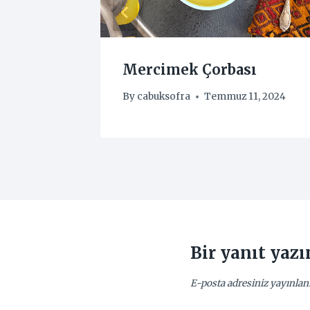
Çorbası
Mercimek Çorbası
1, 2024
By
cabuksofra
Temmuz 11, 2024
Bir yanıt yazı
E-posta adresiniz yayınla