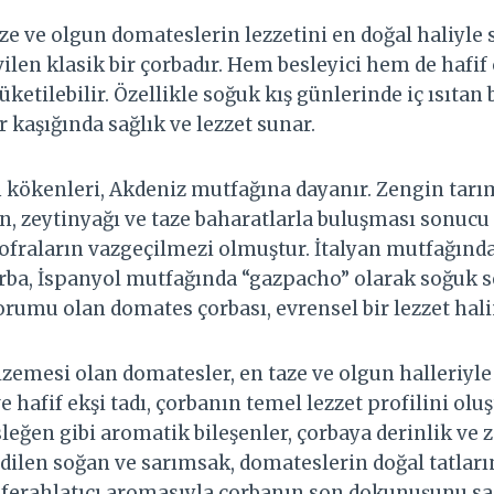
e ve olgun domateslerin lezzetini en doğal haliyle s
ilen klasik bir çorbadır. Hem besleyici hem de hafif
üketilebilir. Özellikle soğuk kış günlerinde iç ısıtan
 kaşığında sağlık ve lezzet sunar.
kökenleri, Akdeniz mutfağına dayanır. Zengin tarı
n, zeytinyağı ve taze baharatlarla buluşması sonucu
r sofraların vazgeçilmezi olmuştur. İtalyan mutfağı
rba, İspanyol mutfağında “gazpacho” olarak soğuk se
yorumu olan domates çorbası, evrensel bir lezzet hali
emesi olan domatesler, en taze ve olgun halleriyle ö
e hafif ekşi tadı, çorbanın temel lezzet profilini olu
leğen gibi aromatik bileşenler, çorbaya derinlik ve z
edilen soğan ve sarımsak, domateslerin doğal tatları
e ferahlatıcı aromasıyla çorbanın son dokunuşunu sa