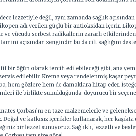
ece lezzetiyle değil, aynı zamanda sağlık açısından
ikopen adı verilen güçlü bir antioksidan içerir. Liko
r ve vücudu serbest radikallerin zararlı etkilerinden
tamini açısından zengindir, bu da cilt sağlığını dest
if bir öğün olarak tercih edilebileceği gibi, ana ye
servis edilebilir. Krema veya rendelenmiş kaşar peyni
ba, hem gözlere hem de damaklara hitap eder. İsteğe
leri ile birlikte sunulduğunda, doyurucu bir seçenek
ates Çorbası’nı en taze malzemelerle ve geleneksel
. Doğal ve katkısız içerikler kullanarak, her kaşıkta
ğiniz bir lezzet sunuyoruz. Sağlıklı, lezzetli ve besle
s Çorbası tam size göre!