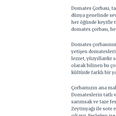
Domates Çorbası, taz
dünya genelinde sev
her öğünde keyifle t
domates çorbası, her
Domates çorbasının 
yetişen domatesleri
lezzet, yüzyıllardı
olarak bilinen bu ço
kültürde farklı bir 
Çorbamızın ana malz
Domateslerin tatlı v
sarımsak ve taze fes
Zeytinyağı ile sote 
çıkarır. Fesleğen is