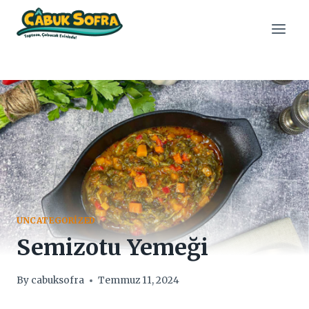
Skip
to
content
UNCATEGORIZED
Semizotu Yemeği
By
cabuksofra
Temmuz 11, 2024