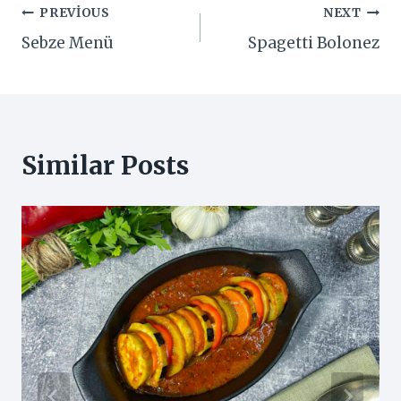
Yazı
PREVIOUS
NEXT
Sebze Menü
Spagetti Bolonez
gezinmesi
Similar Posts